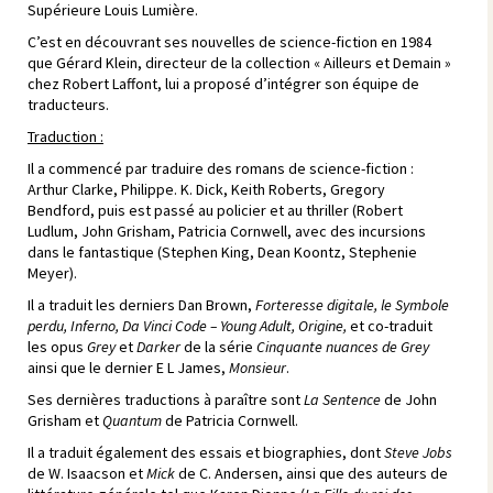
Supérieure Louis Lumière.
C’est en découvrant ses nouvelles de science-fiction en 1984
que Gérard Klein, directeur de la collection « Ailleurs et Demain »
chez Robert Laffont, lui a proposé d’intégrer son équipe de
traducteurs.
Traduction :
Il a commencé par traduire des romans de science-fiction :
Arthur Clarke, Philippe. K. Dick, Keith Roberts, Gregory
Bendford, puis est passé au policier et au thriller (Robert
Ludlum, John Grisham, Patricia Cornwell, avec des incursions
dans le fantastique (Stephen King, Dean Koontz, Stephenie
Meyer).
Il a traduit les derniers Dan Brown,
Forteresse digitale, le Symbole
perdu, Inferno, Da Vinci Code – Young Adult, Origine,
et co-traduit
les opus
Grey
et
Darker
de la série
Cinquante nuances de Grey
ainsi que le dernier E L James,
Monsieur
.
Ses dernières traductions à paraître sont
La Sentence
de John
Grisham et
Quantum
de Patricia Cornwell.
Il a traduit également des essais et biographies, dont
Steve Jobs
de W. Isaacson et
Mick
de C. Andersen, ainsi que des auteurs de