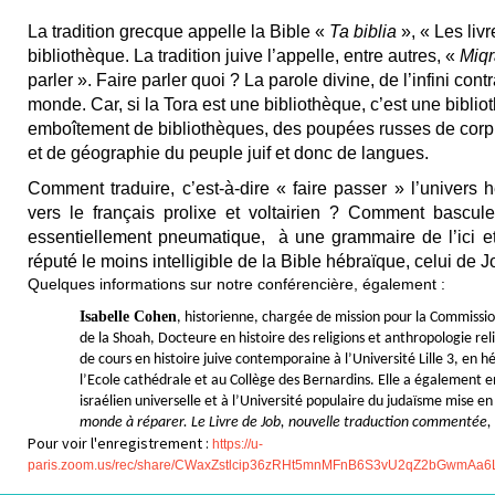
La tradition grecque appelle la Bible «
Ta biblia
», « Les liv
bibliothèque. La tradition juive l’appelle, entre autres, «
Miq
parler ». Faire parler quoi ? La parole divine, de l’infini con
monde. Car, si la Tora est une bibliothèque, c’est une bibl
emboîtement de bibliothèques, des poupées russes de corpu
et de géographie du peuple juif et donc de langues.
Comment traduire, c’est-à-dire « faire passer » l’univers 
vers le français prolixe et voltairien ? Comment bascul
essentiellement pneumatique, à une grammaire de l’ici et 
réputé le moins intelligible de la Bible hébraïque, celui de J
Quelques informations sur notre conférencière, également :
Isabelle Cohen
, historienne, chargée de mission pour la Commissi
de la Shoah, Docteure en histoire des religions et anthropologie rel
de cours en histoire juive contemporaine à l’Université Lille 3, en
l’Ecole cathédrale et au Collège des Bernardins. Elle a également en
israélien universelle et à l’Université populaire du judaïsme mise e
monde à réparer. Le Livre de Job, nouvelle traduction commentée
Pour voir l'enregistrement :
https://u-
paris.zoom.us/rec/share/CWaxZstlcip36zRHt5mnMFnB6S3vU2qZ2bGwmAa