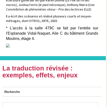
littérature générale tel que Karen Dionne (
La Fille du roi des
marais)
, Joshua Ferris (
le pied mécanique)
, Anthony Marra (
Une
Constellation de phénomènes vitaux
– Prix des lectrices ELLE)
Il a écrit des scénarios et réalisé plusieurs courts et moyen-
métrages, dont
VITRIOL
, ARTE, 2003.
* L'accès à la salle 479C se fait par l'entrée sur
l'Esplanade Vidal-Naquet,
Aile C du bâtiment Grands
Moulins,
étage 4.
La traduction révisée :
exemples, effets, enjeux
Recherche