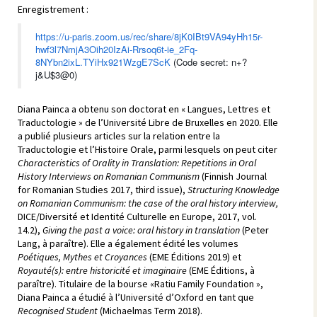
Enregistrement :
https://u-paris.zoom.us/rec/share/8jK0IBt9VA94yHh15r-
hwf3l7NmjA3Oih20IzAi-Rrsoq6t-ie_2Fq-
8NYbn2ixL.TYiHx921WzgE7ScK
(Code secret: n+?
j&U$3@0)
Diana Painca a obtenu son doctorat en « Langues, Lettres et
Traductologie » de l’Université Libre de Bruxelles en 2020. Elle
a publié plusieurs articles sur la relation entre la
Traductologie et l’Histoire Orale, parmi lesquels on peut citer
Characteristics of Orality in Translation: Repetitions in Oral
History Interviews on Romanian Communism
(Finnish Journal
for Romanian Studies 2017, third issue),
Structuring Knowledge
on Romanian Communism: the case of the oral history interview,
DICE/Diversité et Identité Culturelle en Europe, 2017, vol.
14.2),
Giving the past a voice: oral history in translation
(Peter
Lang, à paraître). Elle a également édité les volumes
Poétiques, Mythes et Croyances
(EME Éditions 2019) et
Royauté(s): entre historicité et imaginaire
(EME Éditions, à
paraître). Titulaire de la bourse «Ratiu Family Foundation »,
Diana Painca a étudié à l’Université d’Oxford en tant que
Recognised Student
(Michaelmas Term 2018).